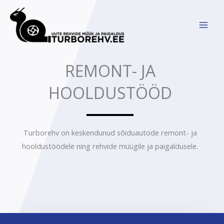
Skip
to
content
REMONT- JA
HOOLDUSTÖÖD
Turborehv on keskendunud sõiduautode remont- ja
hooldustöödele ning rehvide müügile ja paigaldusele.