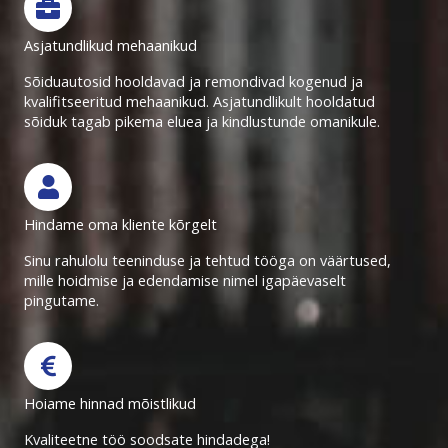
Asjatundlikud mehaanikud
Sõiduautosid hooldavad ja remondivad kogenud ja
kvalifitseeritud mehaanikud. Asjatundlikult hooldatud
sõiduk tagab pikema eluea ja kindlustunde omanikule.
Hindame oma kliente kõrgelt
Sinu rahulolu teeninduse ja tehtud tööga on väärtused,
mille hoidmise ja edendamise nimel igapäevaselt
pingutame.
Hoiame hinnad mõistlikud
Kvaliteetne töö soodsate hindadega!