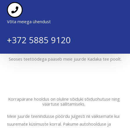
Võta meiega ühendust
+372 5885 9120
Seoses teetöödega pääseb meie juurde Kadaka tee poolt.
Korrapärane hooldus on oluline sõiduki sõiduohutuse ning
väärtuse säilitamiseks.
Meie juurde teenindusse pöördu julgesti nii väiksemate kui
suuremate küsimuste korral. Pakume autohoolduse ja