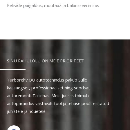
Rehvide paigaldus, montaaž ja balansseerimine.
SINU RAHULOLU ON MEIE PRIORITEET
Turborehv OÜ autoteenindus pakub Sulle
kaasaegset, professionaalset ning soodsat
autoremonti Tallinnas. Meie juures toimub
autoparandus vastavalt tootja tehase poolt esitatud
juhistele ja nõuetele.