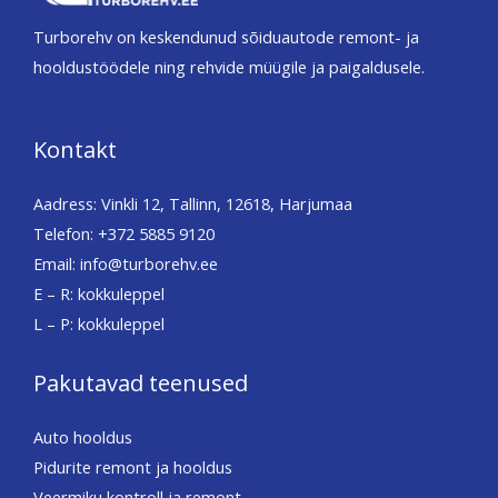
Turborehv on keskendunud sõiduautode remont- ja
hooldustöödele ning rehvide müügile ja paigaldusele.
Kontakt
Aadress: Vinkli 12, Tallinn, 12618, Harjumaa
Telefon: +372 5885 9120
Email: info@turborehv.ee
E – R: kokkuleppel
L – P: kokkuleppel
Pakutavad teenused
Auto hooldus
Pidurite remont ja hooldus
Veermiku kontroll ja remont